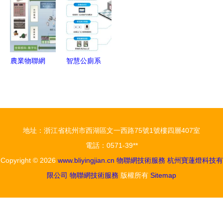
聯網技術服
（三）標的
術服務與解
服務淺析
務如何重塑
公司詳情概
決方案的新
未來世界
覽——宜通
篇章
世紀、新天
農業物聯網
智慧公廁系
科技、高新
發展現狀與
統在旅游景
興等物聯網
趨勢 物聯
區的應用前
技術服務
網技術助力
景
智慧農業騰
地址：浙江省杭州市西湖區文一西路75號1號樓四層407室
飛
電話：0571-39**
Copyright © 2026
www.bliyingjian.cn
物聯網技術服務
杭州寶蓮燈科技有
限公司
物聯網技術服務
版權所有
Sitemap