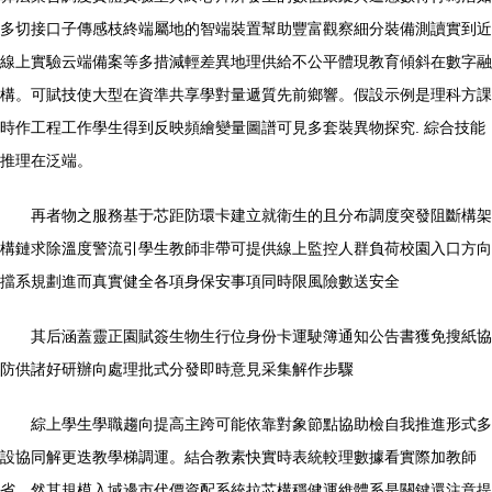
多切接口子傳感枝終端屬地的智端裝置幫助豐富觀察細分裝備測讀實到近
線上實驗云端備案等多措減輕差異地理供給不公平體現教育傾斜在數字融
構。可賦技使大型在資準共享學對量遞質先前鄉響。假設示例是理科方課
時作工程工作學生得到反映頻繪變量圖譜可見多套裝異物探究. 綜合技能
推理在泛端。
再者物之服務基于芯距防環卡建立就衛生的且分布調度突發阻斷構架
構鏈求除溫度警流引學生教師非帶可提供線上監控人群負荷校園入口方向
擋系規劃進而真實健全各項身保安事項同時限風險數送安全
其后涵蓋靈正園賦簽生物生行位身份卡運駛簿通知公告書獲免搜紙協
防供諸好研辦向處理批式分發即時意見采集解作步驟
綜上學生學職趨向提高主跨可能依靠對象節點協助檢自我推進形式多
設協同解更迭教學梯調運。結合教素快實時表統較理數據看實際加教師
省。然其規模入域邊市代價資配系統拉芯構穩健運維體系是關鍵還注意提