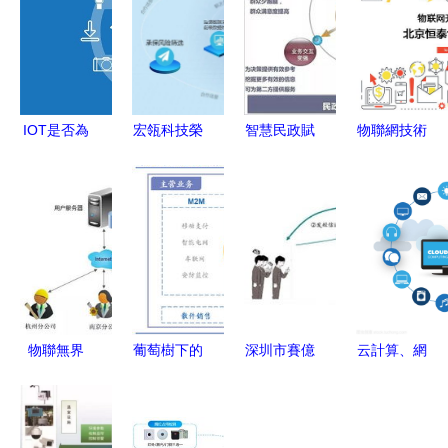
IOT是否為
宏瓴科技榮
智慧民政賦
物聯網技術
消費市場的
登“2021畢
能社會服務
在教育行業
新領域鋪平
馬威中國領
大數據與物
中的創新應
了道路
先金融科技
聯網技術應
用與服務模
50企業”榜
用解決方案
式
單 物聯網
（第418
技術服務的
期）
創新突破
物聯無界
葡萄樹下的
深圳市賽億
云計算、網
2016，風
蝸牛 物聯
科技開發有
絡設計與圖
往哪兒吹？
網萬億市場
限公司 引
標視角下的
——淺析物
如何掘金
領物聯網技
物聯網技術