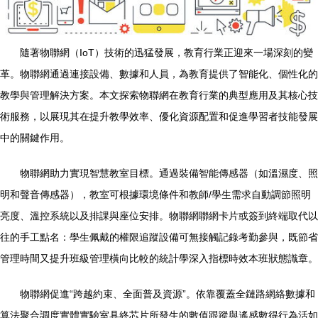
隨著物聯網（IoT）技術的迅猛發展，教育行業正迎來一場深刻的變
革。物聯網通過連接設備、數據和人員，為教育提供了智能化、個性化的
教學與管理解決方案。本文探索物聯網在教育行業的典型應用及其核心技
術服務，以展現其在提升教學效率、優化資源配置和促進學習者技能發展
中的關鍵作用。
物聯網助力實現智慧教室目標。通過裝備智能傳感器（如溫濕度、照
明和聲音傳感器），教室可根據環境條件和教師/學生需求自動調節照明
亮度、溫控系統以及排課與座位安排。物聯網聯網卡片或簽到終端取代以
往的手工點名：學生佩戴的權限追蹤設備可無接觸記錄考勤參與，既節省
管理時間又提升班級管理橫向比較的統計學深入指標時效本班狀態識章。
物聯網促進“跨越約束、全面普及資源”。依靠覆蓋全鏈路網絡數據和
算法聚合調度實體實驗室具終芯片所發生的數值跟蹤與遙感數得行為活如